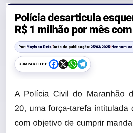
Polícia desarticula esq
R$ 1 milhão por mês com 
Por:
Maylson Reis
/
Data da publicação:
25/03/2025
/
Nenhum co
COMPARTILHE:
F
X
W
T
a
h
e
c
a
l
e
t
e
b
s
g
o
A
r
A Polícia Civil do Maranhão de
o
p
a
k
p
m
20, uma força-tarefa intitulad
com objetivo de cumprir manda