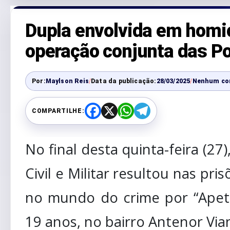
Dupla envolvida em homi
operação conjunta das Polí
Por:
Maylson Reis
/
Data da publicação:
28/03/2025
/
Nenhum co
COMPARTILHE:
F
X
W
T
a
h
e
c
a
l
e
t
e
No final desta quinta-feira (2
b
s
g
o
A
r
o
p
a
Civil e Militar resultou nas p
k
p
m
no mundo do crime por “Apeti
19 anos, no bairro Antenor Via