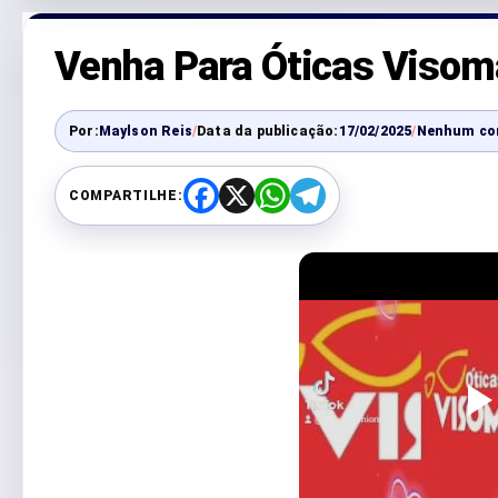
Venha Para Óticas Visoma
Por:
Maylson Reis
/
Data da publicação:
17/02/2025
/
Nenhum co
COMPARTILHE:
F
X
W
T
a
h
e
c
a
l
e
t
e
b
s
g
o
A
r
o
p
a
k
p
m