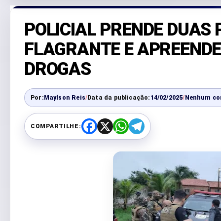
POLICIAL PRENDE DUAS
FLAGRANTE E APREENDE
DROGAS
Por:
Maylson Reis
/
Data da publicação:
14/02/2025
/
Nenhum co
COMPARTILHE:
F
X
W
T
a
h
e
c
a
l
e
t
e
b
s
g
o
A
r
o
p
a
k
p
m