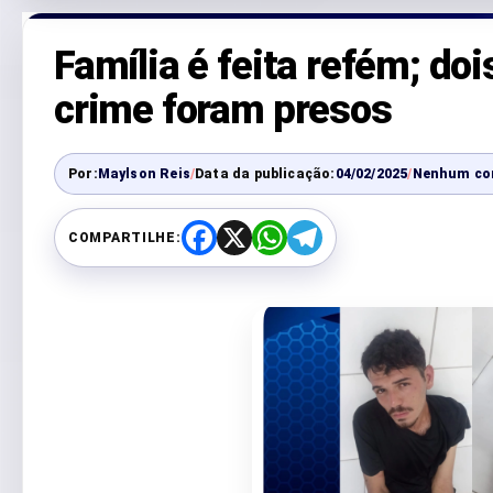
Família é feita refém; do
crime foram presos
Por:
Maylson Reis
/
Data da publicação:
04/02/2025
/
Nenhum co
COMPARTILHE:
F
X
W
T
a
h
e
c
a
l
e
t
e
b
s
g
o
A
r
o
p
a
k
p
m