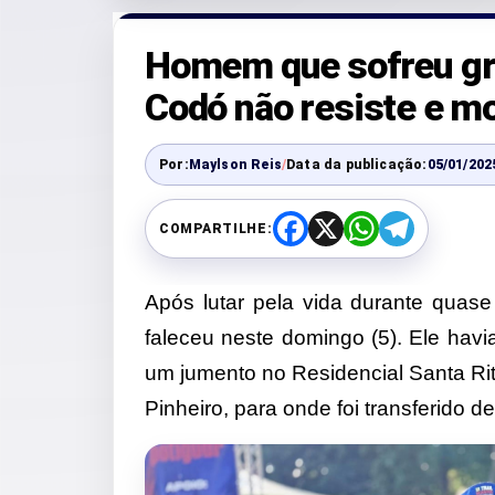
Homem que sofreu gr
Codó não resiste e mo
Por:
Maylson Reis
/
Data da publicação:
05/01/202
COMPARTILHE:
F
X
W
T
a
h
e
c
a
l
e
t
e
Após lutar pela vida durante quase
b
s
g
o
A
r
faleceu neste domingo (5). Ele havi
o
p
a
k
p
m
um jumento no Residencial Santa Rit
Pinheiro, para onde foi transferido d