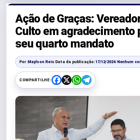
Ação de Graças: Vereador
Culto em agradecimento p
seu quarto mandato
Por:
Maylson Reis
/
Data da publicação:
17/12/2024
/
Nenhum co
COMPARTILHE:
F
X
W
T
a
h
e
c
a
l
e
t
e
b
s
g
o
A
r
o
p
a
k
p
m