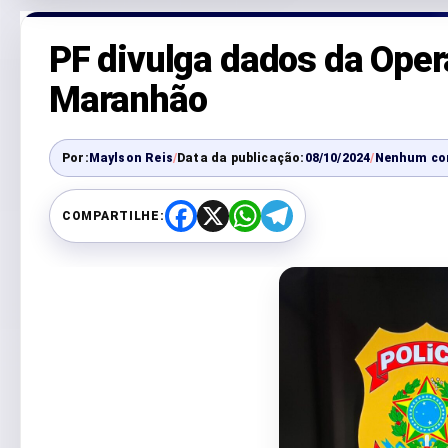
PF divulga dados da Oper
Maranhão
Por:
Maylson Reis
/
Data da publicação:
08/10/2024
/
Nenhum co
COMPARTILHE:
F
X
W
T
a
h
e
c
a
l
e
t
e
b
s
g
o
A
r
o
p
a
k
p
m