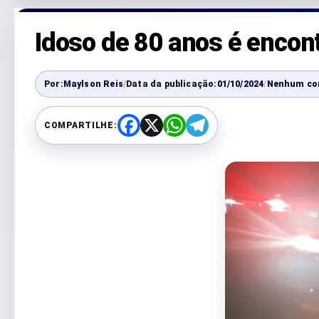
Idoso de 80 anos é encon
Por:
Maylson Reis
/
Data da publicação:
01/10/2024
/
Nenhum co
COMPARTILHE:
F
X
W
T
a
h
e
c
a
l
e
t
e
b
s
g
o
A
r
o
p
a
k
p
m