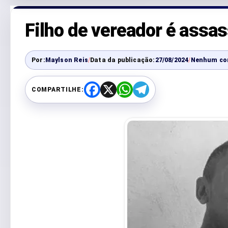
Filho de vereador é assa
Por:
Maylson Reis
/
Data da publicação:
27/08/2024
/
Nenhum co
COMPARTILHE:
F
X
W
T
a
h
e
c
a
l
e
t
e
b
s
g
o
A
r
o
p
a
k
p
m