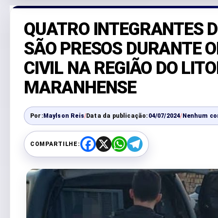
QUATRO INTEGRANTES D
SÃO PRESOS DURANTE O
CIVIL NA REGIÃO DO LIT
MARANHENSE
Por:
Maylson Reis
/
Data da publicação:
04/07/2024
/
Nenhum co
COMPARTILHE:
F
X
W
T
a
h
e
c
a
l
e
t
e
b
s
g
o
A
r
o
p
a
k
p
m