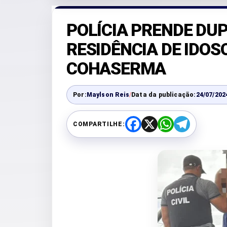
POLÍCIA PRENDE DU
RESIDÊNCIA DE IDOS
COHASERMA
Por:
Maylson Reis
/
Data da publicação:
24/07/202
COMPARTILHE:
F
X
W
T
a
h
e
c
a
l
e
t
e
b
s
g
o
A
r
o
p
a
k
p
m