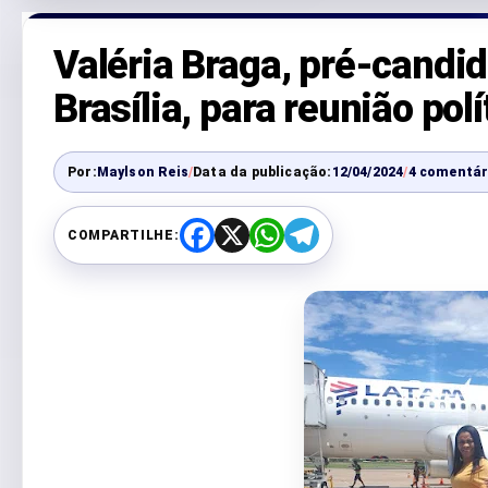
Valéria Braga, pré-candid
Brasília, para reunião polí
Por:
Maylson Reis
/
Data da publicação:
12/04/2024
/
4 comentár
COMPARTILHE:
F
X
W
T
a
h
e
c
a
l
e
t
e
b
s
g
o
A
r
o
p
a
k
p
m