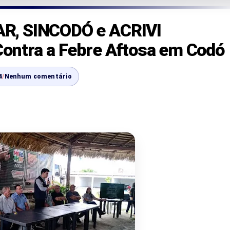
R, SINCODÓ e ACRIVI
ontra a Febre Aftosa em Codó
4
/
Nenhum comentário