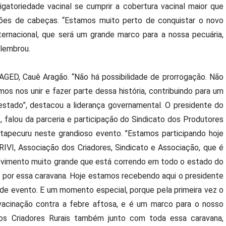
igatoriedade vacinal se cumprir a cobertura vacinal maior que
hões de cabeças. “Estamos muito perto de conquistar o novo
internacional, que será um grande marco para a nossa pecuária,
 lembrou.
 AGED, Cauê Aragão. “Não há possibilidade de prorrogação. Não
os nos unir e fazer parte dessa história, contribuindo para um
stado”, destacou a liderança governamental. O presidente do
, falou da parceria e participação do Sindicato dos Produtores
tapecuru neste grandioso evento. "Estamos participando hoje
VI, Associação dos Criadores, Sindicato e Associação, que é
ovimento muito grande que está correndo em todo o estado do
a por essa caravana. Hoje estamos recebendo aqui o presidente
e evento. E um momento especial, porque pela primeira vez o
vacinação contra a febre aftosa, e é um marco para o nosso
dos Criadores Rurais também junto com toda essa caravana,