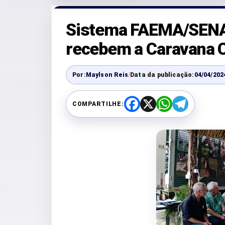
Sistema FAEMA/SENA
recebem a Caravana C
Por:
Maylson Reis
/
Data da publicação:
04/04/202
COMPARTILHE:
F
X
W
T
a
h
e
c
a
l
e
t
e
b
s
g
o
A
r
o
p
a
k
p
m