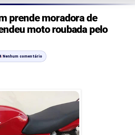
im prende moradora de
endeu moto roubada pelo
4
/
Nenhum comentário