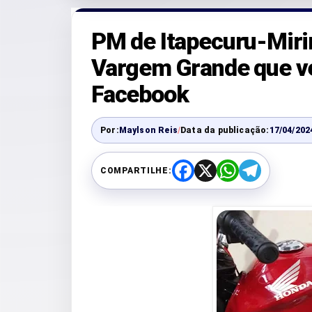
PM de Itapecuru-Mir
Vargem Grande que v
Facebook
Por:
Maylson Reis
/
Data da publicação:
17/04/202
COMPARTILHE:
F
X
W
T
a
h
e
c
a
l
e
t
e
b
s
g
o
A
r
o
p
a
k
p
m