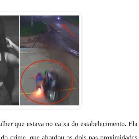
lher que estava no caixa do estabelecimento. Ela
to do crime, que abordou os dois nas proximidades