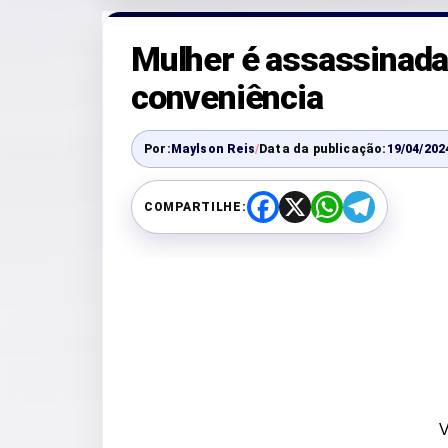
Mulher é assassinada
conveniência
Por:
Maylson Reis
/
Data da publicação:
19/04/202
COMPARTILHE:
F
X
W
T
a
h
e
c
a
l
e
t
e
b
s
g
o
A
r
o
p
a
k
p
m