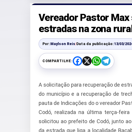
Vereador Pastor Max 
estradas na zona rura
Por:
Maylson Reis
/
Data da publicação:
13/03/202
COMPARTILHE:
F
X
W
T
a
h
e
c
a
l
e
t
e
b
s
g
A solicitação para recuperação de estr
o
A
r
o
p
a
do município e a recuperação de tre
k
p
m
pauta de Indicações do o vereador Pas
Codó, realizada na última terça-feir
solicitou ao prefeito de Codó, junto a
da estrada que liga a localidade Bac