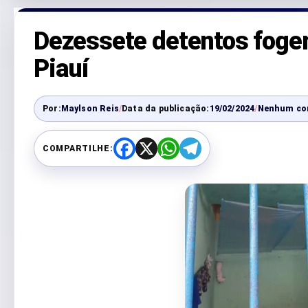
Dezessete detentos fogem
Piauí
Por:
Maylson Reis
/
Data da publicação:
19/02/2024
/
Nenhum co
COMPARTILHE:
F
X
W
T
a
h
e
c
a
l
e
t
e
b
s
g
o
A
r
o
p
a
k
p
m