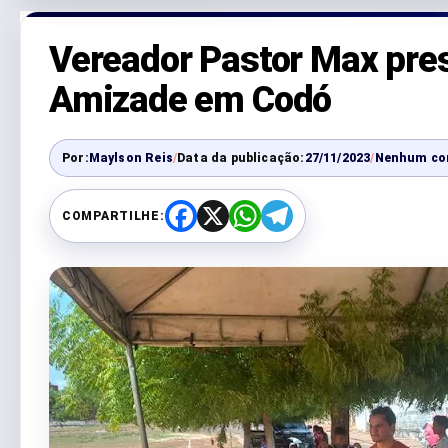
Vereador Pastor Max prest
Amizade em Codó
Por:
Maylson Reis
/
Data da publicação:
27/11/2023
/
Nenhum co
COMPARTILHE:
F
X
W
T
a
h
e
c
a
l
e
t
e
b
s
g
o
A
r
o
p
a
k
p
m