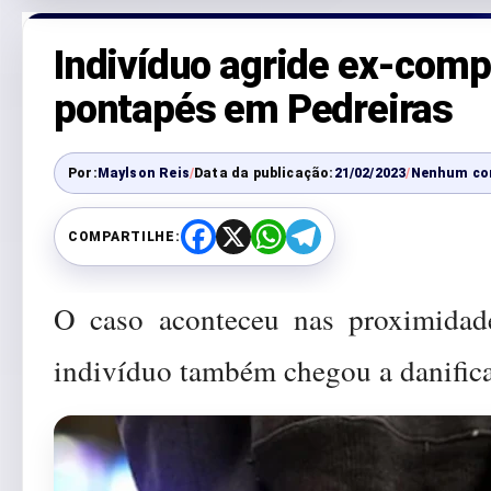
Indivíduo agride ex-com
pontapés em Pedreiras
Por:
Maylson Reis
/
Data da publicação:
21/02/2023
/
Nenhum co
COMPARTILHE:
F
X
W
T
a
h
e
c
a
l
e
t
e
O caso aconteceu nas proximidad
b
s
g
o
A
r
o
p
a
indivíduo também chegou a danifica
k
p
m