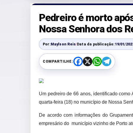
Pedreiro é morto após
Nossa Senhora dos 
Por:
Maylson Reis
/
Data da publicação:
19/01/202
COMPARTILHE:
F
X
W
T
a
h
e
c
a
l
e
t
e
b
s
g
o
A
r
o
p
a
Um pedreiro de 66 anos, identificado como An
k
p
m
quarta-feira (18) no município de Nossa Se
De acordo com informações do Grupamento
empresário do município vizinho de Porto at