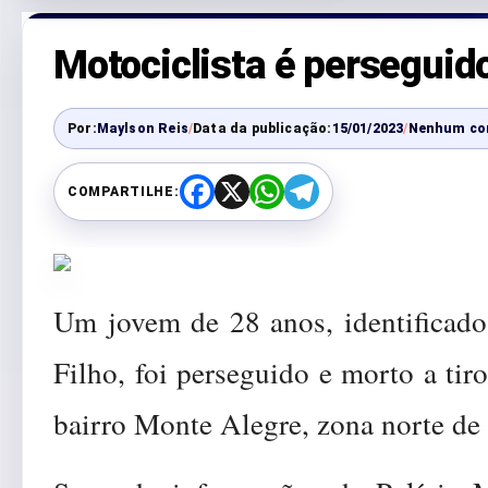
Motociclista é perseguido
Por:
Maylson Reis
/
Data da publicação:
15/01/2023
/
Nenhum co
COMPARTILHE:
F
X
W
T
a
h
e
c
a
l
e
t
e
b
s
g
o
A
r
o
p
a
Um jovem de 28 anos, identificado
k
p
m
Filho, foi perseguido e morto a tir
bairro Monte Alegre, zona norte de 