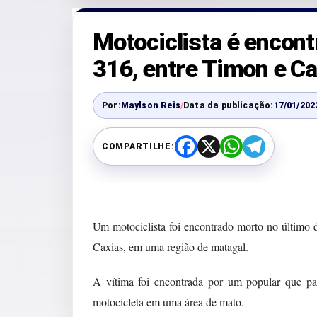
Motociclista é encon
316, entre Timon e Ca
Por:
Maylson Reis
/
Data da publicação:
17/01/202
COMPARTILHE:
F
X
W
T
a
h
e
c
a
l
e
t
e
b
s
g
o
A
r
o
p
a
Um motociclista foi encontrado morto no último
k
p
m
Caxias, em uma região de matagal.
A vítima foi encontrada por um popular que pa
motocicleta em uma área de mato.