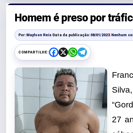
Homem é preso por tráfic
Por:
Maylson Reis
/
Data da publicação:
08/01/2023
/
Nenhum co
COMPARTILHE:
F
X
W
T
a
h
e
c
a
l
e
t
e
Fran
b
s
g
o
A
r
o
p
a
k
p
m
Silv
“Gord
27 an