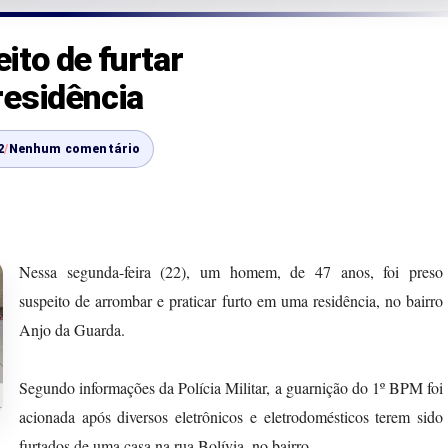
to de furtar
residência
2
/
Nenhum comentário
Nessa segunda-feira (22), um homem, de 47 anos, foi preso
suspeito de arrombar e praticar furto em uma residência, no bairro
Anjo da Guarda.
Segundo informações da Polícia Militar, a guarnição do 1º BPM foi
acionada após diversos eletrônicos e eletrodomésticos terem sido
furtados de uma casa na rua Bolívia, no bairro.