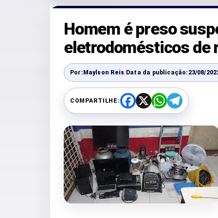
Homem é preso suspei
eletrodomésticos de 
Por:
Maylson Reis
/
Data da publicação:
23/08/202
COMPARTILHE:
F
X
W
T
a
h
e
c
a
l
e
t
e
b
s
g
o
A
r
o
p
a
k
p
m