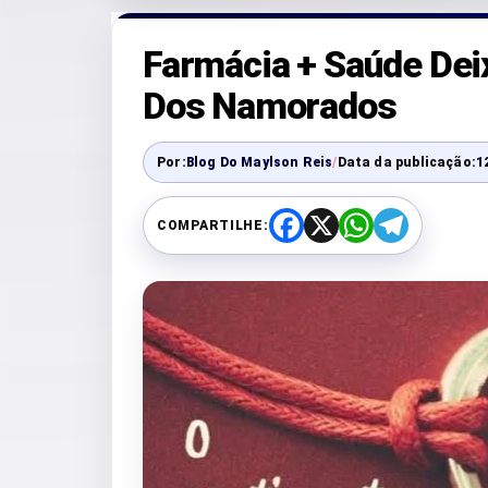
Farmácia + Saúde De
Dos Namorados
Por:
Blog Do Maylson Reis
/
Data da publicação:
1
COMPARTILHE:
F
X
W
T
a
h
e
c
a
l
e
t
e
b
s
g
o
A
r
o
p
a
k
p
m