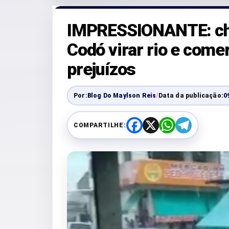
IMPRESSIONANTE: chu
Codó virar rio e come
prejuízos
Por:
Blog Do Maylson Reis
/
Data da publicação:
0
COMPARTILHE:
F
X
W
T
a
h
e
c
a
l
e
t
e
b
s
g
o
A
r
o
p
a
k
p
m