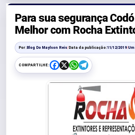
Para sua segurança Codó
Melhor com Rocha Extint
Por:
Blog Do Maylson Reis
/
Data da publicação:
11/12/2019
/
Um
COMPARTILHE:
F
X
W
T
a
h
e
c
a
l
e
t
e
b
s
g
o
A
r
o
p
a
k
p
m