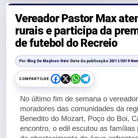
Vereador Pastor Max at
rurais e participa da pr
de futebol do Recreio
Por:
Blog Do Maylson Reis
/
Data da publicação:
20/11/2019
/
Ne
COMPARTILHE:
F
X
W
T
a
h
e
c
a
l
e
t
e
No último fim de semana o vereado
b
s
g
o
A
r
moradores das comunidades da regi
o
p
a
k
p
m
Benedito do Mozart, Poço do Boi, C
encontro, o edil escutou as família