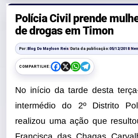
Polícia Civil prende mulhe
de drogas em Timon
Por:
Blog Do Maylson Reis
/
Data da publicação:
05/12/2018
/
Ne
COMPARTILHE:
F
X
W
T
a
h
e
c
a
l
e
t
e
No início da tarde desta terça-f
b
s
g
o
A
r
o
p
a
k
p
m
intermédio do 2º Distrito Po
realizou uma ação que resulto
Francisca das Chagas Carvalh