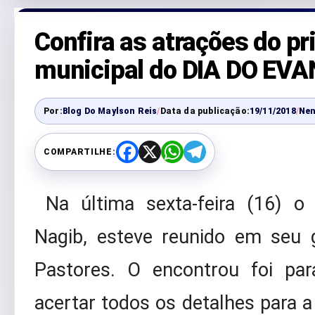
Confira as atrações do pr
municipal do DIA DO EV
Por:
Blog Do Maylson Reis
/
Data da publicação:
19/11/2018
/
Ne
COMPARTILHE:
F
X
W
T
a
h
e
c
a
l
e
t
e
Na última sexta-feira (16) o
b
s
g
o
A
r
o
p
a
Nagib, esteve reunido em seu
k
p
m
Pastores. O encontrou foi pa
acertar todos os detalhes para