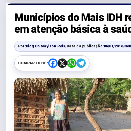
Municípios do Mais IDH 
em atenção básica à saú
Por:
Blog Do Maylson Reis
/
Data da publicação:
06/01/2016
/
Ne
COMPARTILHE:
F
X
W
T
a
h
e
c
a
l
e
t
e
b
s
g
o
A
r
o
p
a
k
p
m